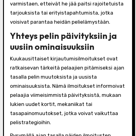
varmistaen, etteivät he jää paitsi rajoitetuista
tarjouksista tai erityistapahtumista, jotka
voisivat parantaa heidän pelielämystään.
Yhteys pelin päivityksiin ja
uusiin ominaisuuksiin
Kuukausittaiset kirjautumisilmoitukset ovat
ratkaisevan tärkeitä pelaajien pitämiseksi ajan
tasalla pelin muutoksista ja uusista
ominaisuuksista. Nämä ilmoitukset informoivat
pelaajia viimeisimmistä päivityksistä, mukaan
lukien uudet kortit, mekaniikat tai
tasapainomuutokset, jotka voivat vaikuttaa
pelistrategioihin.
Pysymällä ajan tasalla näiden ilmoitusten