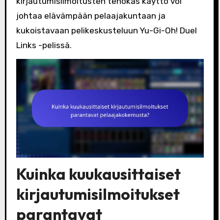
kirjautumisilmoitusten tehokas käyttö voi
johtaa elävämpään pelaajakuntaan ja
kukoistavaan pelikeskusteluun Yu-Gi-Oh! Duel
Links -pelissä.
Kuinka kuukausittaiset
kirjautumisilmoitukset
parantavat