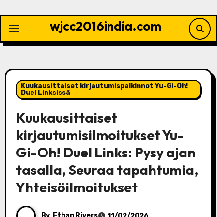
Skip
to
wjcc2016india.com
content
Kuukausittaiset kirjautumispalkinnot Yu-Gi-Oh!
Duel Linksissä
Kuukausittaiset
kirjautumisilmoitukset Yu-
Gi-Oh! Duel Links: Pysy ajan
tasalla, Seuraa tapahtumia,
Yhteisöilmoitukset
By
Ethan Rivers
11/02/2026