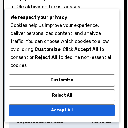
Ole aktiivinen tarkistaessasi
yhteisöilmoituksia, joita ei ehkä korosteta
We respect your privacy
virallisissa kanavissa.
Cookies help us improve your experience,
deliver personalized content, and analyze
Aktiivinen osallistuminen ei ainoastaan pidä
traffic. You can choose which cookies to allow
sinua ajan tasalla, vaan myös edistää yhteisön
by clicking
Customize
. Click
Accept All
to
tunnetta pelaajien keskuudessa, parantaen
consent or
Reject All
to decline non-essential
kokonaisvaltaista pelielämystä.
cookies.
Customize
Reject All
P
Accept All
Kuukausittaiset
Kampanjalahjojen
o
kirjautumisvaihtelu
vertailu: