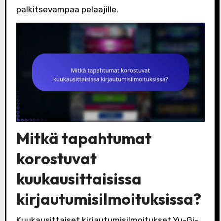
palkitsevampaa pelaajille.
Mitkä tapahtumat
korostuvat
kuukausittaisissa
kirjautumisilmoituksissa?
Kuukausittaiset kirjautumisilmoitukset Yu-Gi-