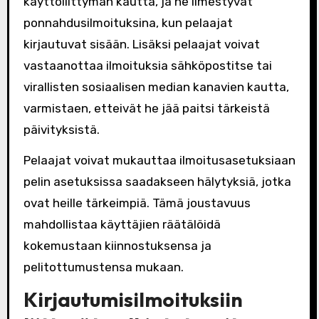
käyttöliittymän kautta, ja ne ilmestyvät
ponnahdusilmoituksina, kun pelaajat
kirjautuvat sisään. Lisäksi pelaajat voivat
vastaanottaa ilmoituksia sähköpostitse tai
virallisten sosiaalisen median kanavien kautta,
varmistaen, etteivät he jää paitsi tärkeistä
päivityksistä.
Pelaajat voivat mukauttaa ilmoitusasetuksiaan
pelin asetuksissa saadakseen hälytyksiä, jotka
ovat heille tärkeimpiä. Tämä joustavuus
mahdollistaa käyttäjien räätälöidä
kokemustaan kiinnostuksensa ja
pelitottumustensa mukaan.
Kirjautumisilmoituksiin