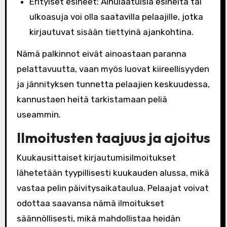
Erityiset esineet: Ainulaatuisia esineitä tai
ulkoasuja voi olla saatavilla pelaajille, jotka
kirjautuvat sisään tiettyinä ajankohtina.
Nämä palkinnot eivät ainoastaan paranna
pelattavuutta, vaan myös luovat kiireellisyyden
ja jännityksen tunnetta pelaajien keskuudessa,
kannustaen heitä tarkistamaan peliä
useammin.
Ilmoitusten taajuus ja ajoitus
Kuukausittaiset kirjautumisilmoitukset
lähetetään tyypillisesti kuukauden alussa, mikä
vastaa pelin päivitysaikataulua. Pelaajat voivat
odottaa saavansa nämä ilmoitukset
säännöllisesti, mikä mahdollistaa heidän