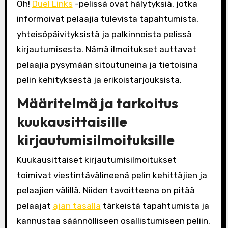
Oh!
Duel Links
-pelissä ovat hälytyksiä, jotka
informoivat pelaajia tulevista tapahtumista,
yhteisöpäivityksistä ja palkinnoista pelissä
kirjautumisesta. Nämä ilmoitukset auttavat
pelaajia pysymään sitoutuneina ja tietoisina
pelin kehityksestä ja erikoistarjouksista.
Määritelmä ja tarkoitus
kuukausittaisille
kirjautumisilmoituksille
Kuukausittaiset kirjautumisilmoitukset
toimivat viestintävälineenä pelin kehittäjien ja
pelaajien välillä. Niiden tavoitteena on pitää
pelaajat
ajan tasalla
tärkeistä tapahtumista ja
kannustaa säännölliseen osallistumiseen peliin.