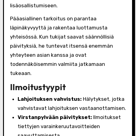
lisäosallistumiseen.
Pääasiallinen tarkoitus on parantaa
läpinäkyvyyttä ja rakentaa luottamusta
yhteisössä. Kun tukijat saavat säännöllisiä
päivityksiä, he tuntevat itsensä enemmän
yhteyteen asian kanssa ja ovat
todennäköisemmin valmiita jatkamaan
tukeaan.
Ilmoitustyypit
Lahjoituksen vahvistus:
Hälytykset, jotka
vahvistavat lahjoituksen vastaanottamisen.
Virstanpylvään päivitykset:
Ilmoitukset
tiettyjen varainkeruutavoitteiden
saavuttamisesta.