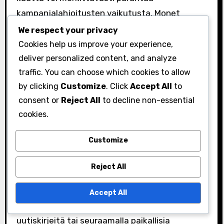
kampanjalahjoitusten vaikutusta. Monet
paikalliset organisaatiot luottavat lahjoituksiin
We respect your privacy
rahoittaakseen ohjelmiaan, jotka voivat
Cookies help us improve your experience,
vaihdella koulutusresursseista
deliver personalized content, and analyze
traffic. You can choose which cookies to allow
terveyspalveluihin.
by clicking
Customize
. Click
Accept All
to
Harkitse toistuvien lahjoitusten asettamista
consent or
Reject All
to decline non-essential
paikallisille voittoa tavoittelemattomille
cookies.
organisaatioille, jotka vastaavat arvojasi. Tämä
jatkuva tuki voi auttaa organisaatioita
Customize
suunnittelemaan ja toteuttamaan aloitteitaan
Reject All
tehokkaammin.
Pysy ajan tasalla erityisistä
Accept All
lahjoituskampanjoista ja -aloitteista tilaamalla
uutiskirjeitä tai seuraamalla paikallisia