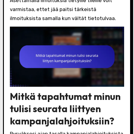
Asettamalla ilmoituksia tietyille tileille voit
varmistaa, ettet jää paitsi tärkeistä
ilmoituksista samalla kun vältät tietotulvaa.
Mitkä tapahtumat minun
tulisi seurata liittyen
kampanjalahjoituksiin?
Pysyäksesi ajan tasalla kampanjalahjoituksista