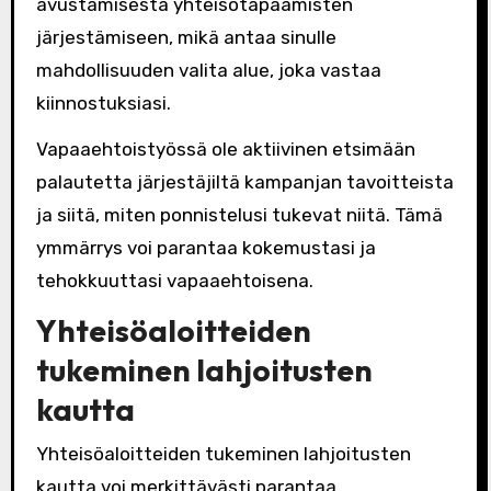
avustamisesta yhteisötapaamisten
järjestämiseen, mikä antaa sinulle
mahdollisuuden valita alue, joka vastaa
kiinnostuksiasi.
Vapaaehtoistyössä ole aktiivinen etsimään
palautetta järjestäjiltä kampanjan tavoitteista
ja siitä, miten ponnistelusi tukevat niitä. Tämä
ymmärrys voi parantaa kokemustasi ja
tehokkuuttasi vapaaehtoisena.
Yhteisöaloitteiden
tukeminen lahjoitusten
kautta
Yhteisöaloitteiden tukeminen lahjoitusten
kautta voi merkittävästi parantaa