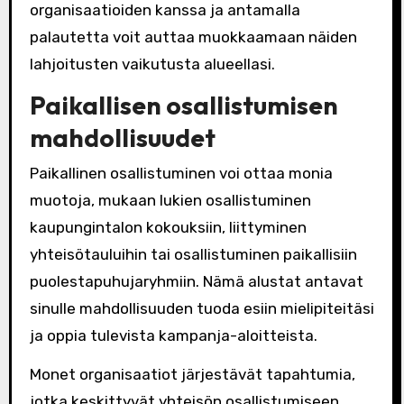
organisaatioiden kanssa ja antamalla
palautetta voit auttaa muokkaamaan näiden
lahjoitusten vaikutusta alueellasi.
Paikallisen osallistumisen
mahdollisuudet
Paikallinen osallistuminen voi ottaa monia
muotoja, mukaan lukien osallistuminen
kaupungintalon kokouksiin, liittyminen
yhteisötauluihin tai osallistuminen paikallisiin
puolestapuhujaryhmiin. Nämä alustat antavat
sinulle mahdollisuuden tuoda esiin mielipiteitäsi
ja oppia tulevista kampanja-aloitteista.
Monet organisaatiot järjestävät tapahtumia,
jotka keskittyvät yhteisön osallistumiseen,