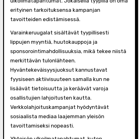
ulkoilmatapahtumat. Jokaisella tyypillä on oma
erityinen tarkoituksensa kampanjan
tavoitteiden edistämisessä.
Varainkeruugalat sisältävät tyypillisesti
lippujen myyntiä, huutokauppoja ja
sponsorointimahdollisuuksia, mikä tekee niistä
merkittävän tulonlähteen.
Hyväntekeväisyysjuoksut kannustavat
fyysiseen aktiivisuuteen samalla kun ne
lisäävät tietoisuutta ja keräävät varoja
osallistujien lahjoitusten kautta.
Verkkolahjoituskampanjat hyödyntävät
sosiaalista mediaa laajemman yleisön
tavoittamiseksi nopeasti.
Yhteisön ulkoilmatapahtumat, kuten