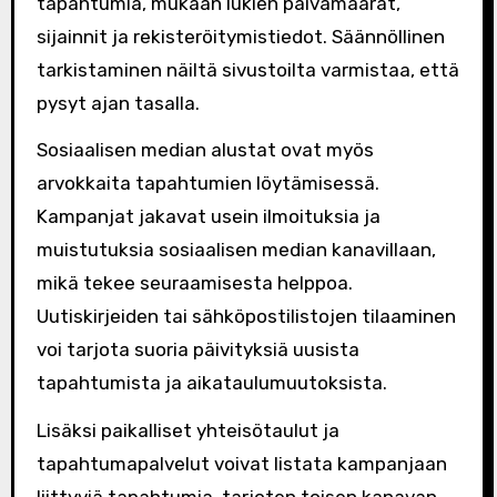
tapahtumia, mukaan lukien päivämäärät,
sijainnit ja rekisteröitymistiedot. Säännöllinen
tarkistaminen näiltä sivustoilta varmistaa, että
pysyt ajan tasalla.
Sosiaalisen median alustat ovat myös
arvokkaita tapahtumien löytämisessä.
Kampanjat jakavat usein ilmoituksia ja
muistutuksia sosiaalisen median kanavillaan,
mikä tekee seuraamisesta helppoa.
Uutiskirjeiden tai sähköpostilistojen tilaaminen
voi tarjota suoria päivityksiä uusista
tapahtumista ja aikataulumuutoksista.
Lisäksi paikalliset yhteisötaulut ja
tapahtumapalvelut voivat listata kampanjaan