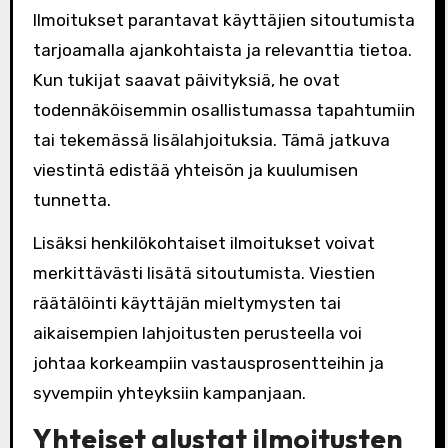
Ilmoitukset parantavat käyttäjien sitoutumista
tarjoamalla ajankohtaista ja relevanttia tietoa.
Kun tukijat saavat päivityksiä, he ovat
todennäköisemmin osallistumassa tapahtumiin
tai tekemässä lisälahjoituksia. Tämä jatkuva
viestintä edistää yhteisön ja kuulumisen
tunnetta.
Lisäksi henkilökohtaiset ilmoitukset voivat
merkittävästi lisätä sitoutumista. Viestien
räätälöinti käyttäjän mieltymysten tai
aikaisempien lahjoitusten perusteella voi
johtaa korkeampiin vastausprosentteihin ja
syvempiin yhteyksiin kampanjaan.
Yhteiset alustat ilmoitusten