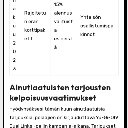
15%
ä
Rajoitetu
alennus
k
Yhteisön
n erän
valituist
u
osallistumispal
korttipak
a
u
kinnot
etit
esineist
2
ä
0
2
3
Ainutlaatuisten tarjousten
kelpoisuusvaatimukset
Hyödynsäksesi tämän kuun ainutlaatuisia
tarjouksia, pelaajien on kirjauduttava Yu-Gi-Oh!
Duel Links -peliin kampanja-aikana. Tarjoukset