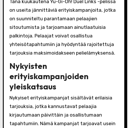
Tänä kuukautena Yu-Gi-Oh! Duel Links -pelissä
on useita jännittäviä erityiskampanjoita, jotka
on suunniteltu parantamaan pelaajien
sitoutumista ja tarjoamaan ainutlaatuisia
palkintoja. Pelaajat voivat osallistua
yhteisötapahtumiin ja hyödyntää rajoitettuja
tarjouksia maksimoidakseen pelielämyksensä.
Nykyisten
erityiskampanjoiden
yleiskatsaus
Nykyiset erityiskampanjat sisältävät erilaisia
tarjouksia, jotka kannustavat pelaajia
kirjautumaan päivittäin ja osallistumaan
tapahtumiin. Nämä kampanjat tarjoavat usein