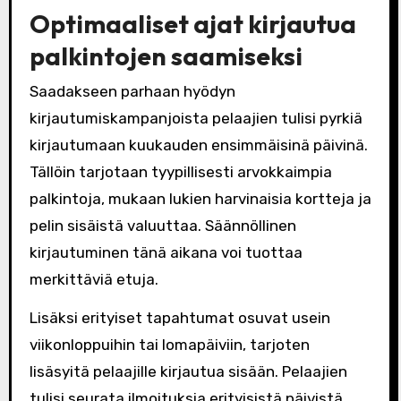
Optimaaliset ajat kirjautua
palkintojen saamiseksi
Saadakseen parhaan hyödyn
kirjautumiskampanjoista pelaajien tulisi pyrkiä
kirjautumaan kuukauden ensimmäisinä päivinä.
Tällöin tarjotaan tyypillisesti arvokkaimpia
palkintoja, mukaan lukien harvinaisia kortteja ja
pelin sisäistä valuuttaa. Säännöllinen
kirjautuminen tänä aikana voi tuottaa
merkittäviä etuja.
Lisäksi erityiset tapahtumat osuvat usein
viikonloppuihin tai lomapäiviin, tarjoten
lisäsyitä pelaajille kirjautua sisään. Pelaajien
tulisi seurata ilmoituksia erityisistä päivistä,