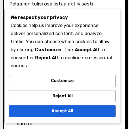
Pelaajien tulisi osallistua aktiivisesti
keskusteluihin ja strategioihin, joita jaetaan
We respect your privacy
yhteisössä, sillä nämä voivat tarjota
Cookies help us improve your experience,
näkemyksiä tehokkaasta pelistä ja
deliver personalized content, and analyze
tapahtumiin osallistumisesta.
traffic. You can choose which cookies to allow
by clicking
Customize
. Click
Accept All
to
Liittyminen tiimeihin tai ryhmiin voi parantaa
consent or
Reject All
to decline non-essential
kokemusta, sillä yhteistyö johtaa usein
cookies.
parempiin palkintoihin. Pelaajat voivat jakaa
resursseja, vinkkejä ja strategioita, mikä
Customize
helpottaa tapahtumatavoitteiden
saavuttamista yhdessä.
Reject All
Pysy ajan tasalla tapahtumien aikatauluista
Accept All
virallisten kanavien ja yhteisöfoorumeiden
kautta.