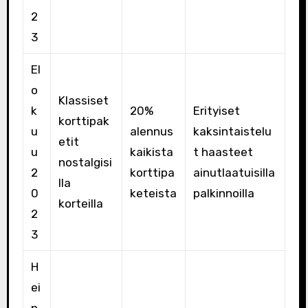
2
3
El
o
Klassiset
k
20%
Erityiset
korttipak
u
alennus
kaksintaistelu
etit
u
kaikista
t haasteet
nostalgisi
2
korttipa
ainutlaatuisilla
lla
0
keteista
palkinnoilla
korteilla
2
3
H
ei
n