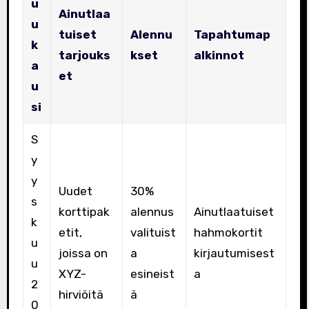
u
Ainutlaa
u
tuiset
Alennu
Tapahtumap
k
tarjouks
kset
alkinnot
a
et
u
si
S
y
y
Uudet
30%
s
korttipak
alennus
Ainutlaatuiset
k
etit,
valituist
hahmokortit
u
joissa on
a
kirjautumisest
u
XYZ-
esineist
a
2
hirviöitä
ä
0