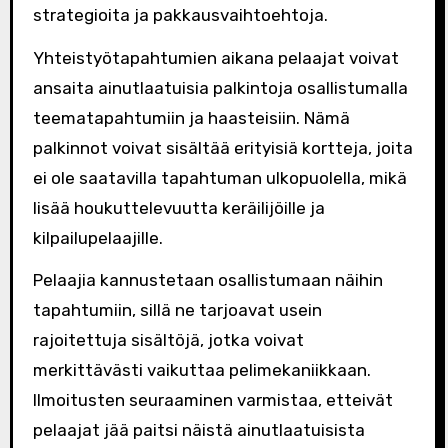
strategioita ja pakkausvaihtoehtoja.
Yhteistyötapahtumien aikana pelaajat voivat
ansaita ainutlaatuisia palkintoja osallistumalla
teematapahtumiin ja haasteisiin. Nämä
palkinnot voivat sisältää erityisiä kortteja, joita
ei ole saatavilla tapahtuman ulkopuolella, mikä
lisää houkuttelevuutta keräilijöille ja
kilpailupelaajille.
Pelaajia kannustetaan osallistumaan näihin
tapahtumiin, sillä ne tarjoavat usein
rajoitettuja sisältöjä, jotka voivat
merkittävästi vaikuttaa pelimekaniikkaan.
Ilmoitusten seuraaminen varmistaa, etteivät
pelaajat jää paitsi näistä ainutlaatuisista