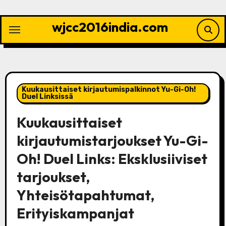
Skip
to
wjcc2016india.com
content
Kuukausittaiset kirjautumispalkinnot Yu-Gi-Oh!
Duel Linksissä
Kuukausittaiset
kirjautumistarjoukset Yu-Gi-
Oh! Duel Links: Eksklusiiviset
tarjoukset,
Yhteisötapahtumat,
Erityiskampanjat