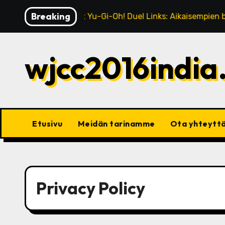
Skip
Breaking
umisten vertailut Yu-Gi-Oh! Duel Links: Aikaisempien bonuste
to
content
wjcc2016india
Etusivu
Meidän tarinamme
Ota yhteytt
Privacy Policy