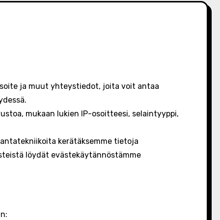
oite ja muut yhteystiedot, joita voit antaa
eydessä.
vustoa, mukaan lukien IP-osoitteesi, selaintyyppi,
antatekniikoita kerätäksemme tietoja
västeistä löydät evästekäytännöstämme
n: