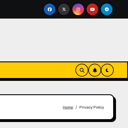
anjalahjan palaute: Pelaajien arvostelut, Tyytyväisyysky
Home
Privacy Policy