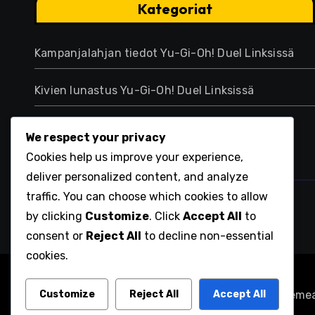
Kategoriat
Kampanjalahjan tiedot Yu-Gi-Oh! Duel Linksissä
Kivien lunastus Yu-Gi-Oh! Duel Linksissä
Kuukausittaiset kirjautumispalkinnot Yu-Gi-Oh!
We respect your privacy
Duel Linksissä
Cookies help us improve your experience,
deliver personalized content, and analyze
traffic. You can choose which cookies to allow
wjcc2016india.com
by clicking
Customize
. Click
Accept All
to
consent or
Reject All
to decline non-essential
cookies.
Customize
Reject All
Accept All
Copyright © All rights reserved
|
Blogarise
by
Themea