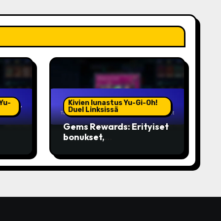
Yu-
Kivien lunastus Yu-Gi-Oh!
Duel Linksissä
Gems Rewards: Erityiset
bonukset,
Tapahtumakohtaiset
,
palkinnot, Rajoitetut
t
painokset