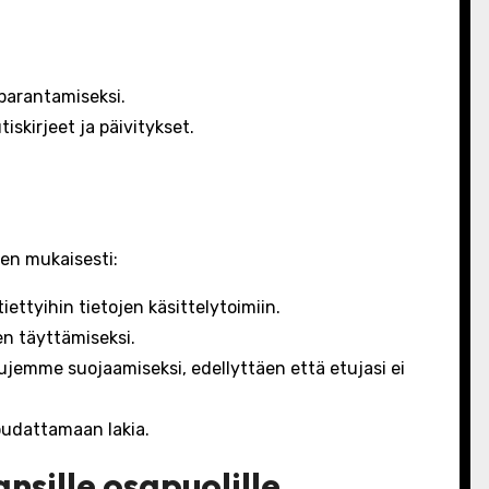
parantamiseksi.
iskirjeet ja päivitykset.
den mukaisesti:
tyihin tietojen käsittelytoimiin.
n täyttämiseksi.
ujemme suojaamiseksi, edellyttäen että etujasi ei
oudattamaan lakia.
nsille osapuolille