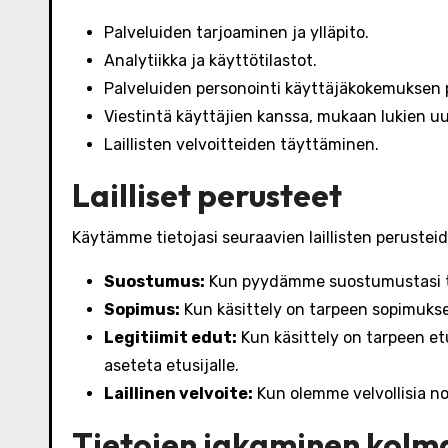
Palveluiden tarjoaminen ja ylläpito.
Analytiikka ja käyttötilastot.
Palveluiden personointi käyttäjäkokemuksen 
Viestintä käyttäjien kanssa, mukaan lukien uut
Laillisten velvoitteiden täyttäminen.
Lailliset perusteet
Käytämme tietojasi seuraavien laillisten perustei
Suostumus:
Kun pyydämme suostumustasi tiet
Sopimus:
Kun käsittely on tarpeen sopimukse
Legitiimit edut:
Kun käsittely on tarpeen et
aseteta etusijalle.
Laillinen velvoite:
Kun olemme velvollisia n
Tietojen jakaminen kolma