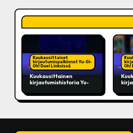
Kuukausittaiset
Kuu
kirjautumispalkinnot Yu-Gi-
kirj
Oh! Duel Linksissä
Oh! 
Kuukausittainen
Kuuk
kirjautumishistoria Yu-
kirj
Gi-Oh! Duel Links:
Yu-G
Aikaisemmat bonukset,
Aika
Huomattavat palkinnot,
arvi
Yhteisön vaikutus
suos
palk