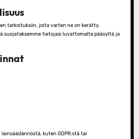
lisuus
n tarkoituksiin, joita varten ne on kerätty.
ä suojataksemme tietojasi luvattomalta pääsyltä ja
linnat
a lainsäädännöstä, kuten GDPR:stä tai