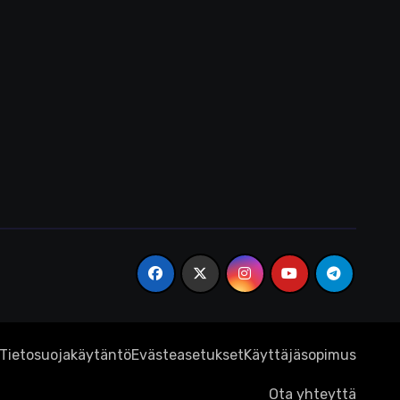
Tietosuojakäytäntö
Evästeasetukset
Käyttäjäsopimus
Ota yhteyttä