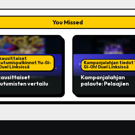
You Missed
kausittaiset
autumispalkinnot Yu-Gi-
Kampanjalahjan tiedot 
Duel Linksissä
Gi-Oh! Duel Linksissä
ausittaiset
Kampanjalahjan
autumisten vertailut
palaute: Pelaajien
i-Oh! Duel Links:
arvostelut,
isempien bonusten
Tyytyväisyyskyselyt
ointi, yhteisön
Parannusehdotukse
ikit, parhaat
innot