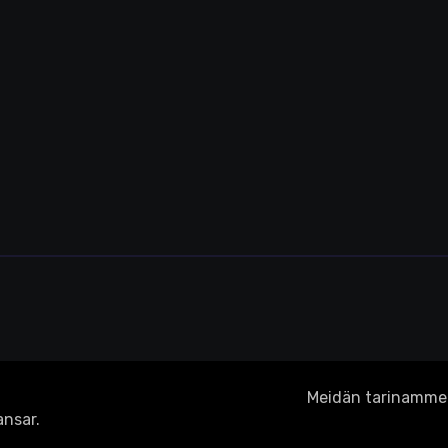
Meidän tarinamme
nsar
.