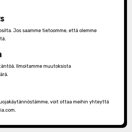
s
 lapsilta. Jos saamme tietoomme, että olemme
tä.
n
täntöä. Ilmoitamme muutoksista
ärä.
osuojakäytännöstämme, voit ottaa meihin yhteyttä
ia.com
.