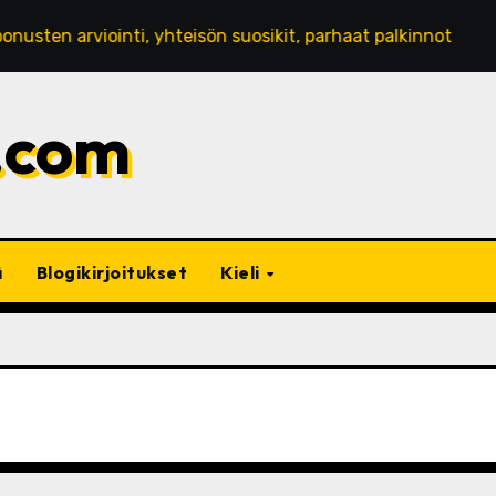
n arviointi, yhteisön suosikit, parhaat palkinnot
Kamp
.com
ä
Blogikirjoitukset
Kieli