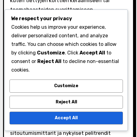
kuten tiettyjen korttien keräämiseen tai
teemahaasteiden suorittamiseen.
We respect your privacy
Tämän seurauksena pelaajat voivat odottaa
Cookies help us improve your experience,
sekoitusta standardipalkinnoista ja
deliver personalized content, and analyze
jännittävistä uusista tarjouksista joka
traffic. You can choose which cookies to allow
kuukausi, pitäen kokemuksen tuoreena ja
by clicking
Customize
. Click
Accept All
to
kiinnostavana.
consent or
Reject All
to decline non-essential
cookies.
Kuukausittaisiin muutoksiin
vaikuttavat tekijät
Customize
Useat tekijät vaikuttavat kuukausittaisiin
Reject All
muutoksiin kirjautumispalkinnoissa Yu-Gi-Oh!
Duel Links -pelissä. Pelinkehittäjät ottavat
Accept All
usein huomioon pelaajapalautteen,
sitoutumismittarit ja nykyiset pelitrendit