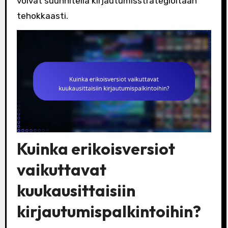
voivat suunnitella kirjautumisstrategioitaan
tehokkaasti.
Kuinka erikoisversiot
vaikuttavat
kuukausittaisiin
kirjautumispalkintoihin?