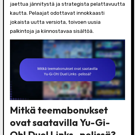
jaettua jännitystä ja strategista pelattavuutta
kautta. Pelaajat odottavat innokkaasti
jokaista uutta versiota, toivoen uusia
palkintoja ja kiinnostavaa sisältöä.
Mitkä teemabonukset
ovat saatavilla Yu-Gi-
Oh! Duel Links -pelissä?