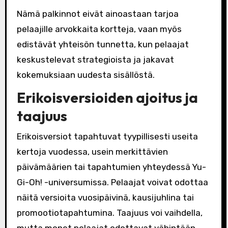
Nämä palkinnot eivät ainoastaan tarjoa
pelaajille arvokkaita kortteja, vaan myös
edistävät yhteisön tunnetta, kun pelaajat
keskustelevat strategioista ja jakavat
kokemuksiaan uudesta sisällöstä.
Erikoisversioiden ajoitus ja
taajuus
Erikoisversiot tapahtuvat tyypillisesti useita
kertoja vuodessa, usein merkittävien
päivämäärien tai tapahtumien yhteydessä Yu-
Gi-Oh! -universumissa. Pelaajat voivat odottaa
näitä versioita vuosipäivinä, kausijuhlina tai
promootiotapahtumina. Taajuus voi vaihdella,
mutta monet pelaajat odottavat vähintään