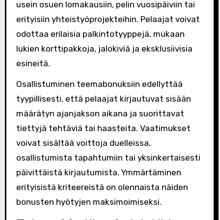
usein osuen lomakausiin, pelin vuosipäiviin tai
erityisiin yhteistyöprojekteihin. Pelaajat voivat
odottaa erilaisia palkintotyyppejä, mukaan
lukien korttipakkoja, jalokiviä ja eksklusiivisia
esineitä.
Osallistuminen teemabonuksiin edellyttää
tyypillisesti, että pelaajat kirjautuvat sisään
määrätyn ajanjakson aikana ja suorittavat
tiettyjä tehtäviä tai haasteita. Vaatimukset
voivat sisältää voittoja duelleissa,
osallistumista tapahtumiin tai yksinkertaisesti
päivittäistä kirjautumista. Ymmärtäminen
erityisistä kriteereistä on olennaista näiden
bonusten hyötyjen maksimoimiseksi.