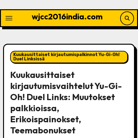
Skip
to
wjcc2016india.com
content
Kuukausittaiset kirjautumispalkinnot Yu-Gi-Oh!
Duel Linksissä
Kuukausittaiset
kirjautumisvaihtelut Yu-Gi-
Oh! Duel Links: Muutokset
palkkioissa,
Erikoispainokset,
Teemabonukset