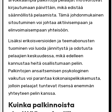
arvokkaampia palkintoja pelaajat motivoituvat
kirjautumaan päivittäin, mikä edistää
säännöllistä pelaamista. Tämä johdonmukainen
sitoutuminen voi johtaa aktiivisempaan ja
elinvoimaisempaan yhteisöön.
Lisäksi erikoisversioiden ja teemabonusten
tuominen voi luoda jännitystä ja odotusta
pelaajien keskuudessa, mikä edelleen
kannustaa heitä osallistumaan peliin.
Palkintojen ansaitsemisen psykologinen
vaikutus voi parantaa kokonaispelikokemusta,
jolloin pelaajat tuntevat itsensä enemmän
yhteyteen pelin kanssa.
Kuinka palkinnoista