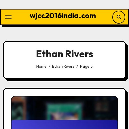
Skip
to
wjcc2016india.com
content
Ethan Rivers
Home
Ethan Rivers
Page 5