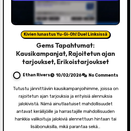
Kivien lunastus Yu-Gi-Oh! Duel Linksissä
Gems Tapahtumat:
Kausikampanjat, Rajoitetun ajan
tarjoukset, Erikoistarjoukset
Ethan Rivers
10/02/2026
No Comments
Tutustu jännittäviin kausikampanjoihimme, joissa on
rajoitetun ajan tarjouksia ja erityisiä alennuksia
jalokivistä. Nämä ainutlaatuiset mahdollisuudet
antavat keräilijöille ja harrastajille mahdollisuuden
hankkia valikoituja jalokiviä alennettuun hintaan tai
lisäbonuksilla, mikä parantaa sekä…