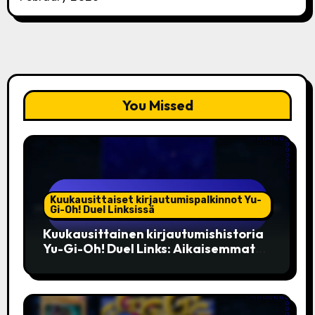
You Missed
Kuukausittaiset kirjautumispalkinnot Yu-
Gi-Oh! Duel Linksissä
Kuukausittainen kirjautumishistoria
Yu-Gi-Oh! Duel Links: Aikaisemmat
bonukset, Huomattavat palkinnot,
Yhteisön vaikutus