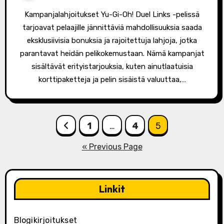
Kampanjalahjoitukset Yu-Gi-Oh! Duel Links -pelissä
tarjoavat pelaajille jännittäviä mahdollisuuksia saada
eksklusiivisia bonuksia ja rajoitettuja lahjoja, jotka
parantavat heidän pelikokemustaan. Nämä kampanjat
sisältävät erityistarjouksia, kuten ainutlaatuisia
korttipaketteja ja pelin sisäistä valuuttaa,…
Posts
1
…
4
5
pagination
« Previous Page
Linkit
Blogikirjoitukset