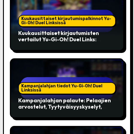
Kuukausittaiset kirjautumispalkinnot Yu-
Gi-Oh! Duel Linksissä
Kuukausittaiset kirjautumisten
vertailut Yu-Gi-Oh! Duel Links:
Aikaisempien bonusten arviointi,
yhteisön suosikit, parhaat palkinnot
Kampanjalahjan tiedot Yu-Gi-Oh! Duel
Linksissä
Kampanjalahjan palaute: Pelaajien
arvostelut, Tyytyväisyyskyselyt,
Parannusehdotukset