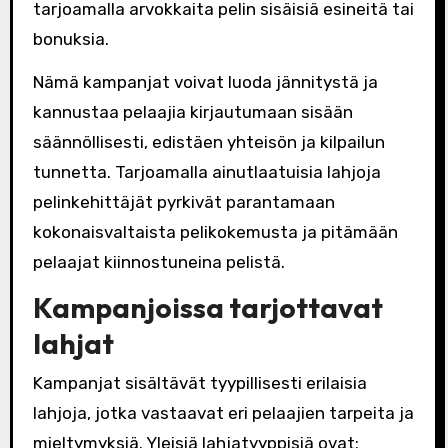
tarjoamalla arvokkaita pelin sisäisiä esineitä tai
bonuksia.
Nämä kampanjat voivat luoda jännitystä ja
kannustaa pelaajia kirjautumaan sisään
säännöllisesti, edistäen yhteisön ja kilpailun
tunnetta. Tarjoamalla ainutlaatuisia lahjoja
pelinkehittäjät pyrkivät parantamaan
kokonaisvaltaista pelikokemusta ja pitämään
pelaajat kiinnostuneina pelistä.
Kampanjoissa tarjottavat
lahjat
Kampanjat sisältävät tyypillisesti erilaisia
lahjoja, jotka vastaavat eri pelaajien tarpeita ja
mieltymyksiä. Yleisiä lahjatyyppisiä ovat: