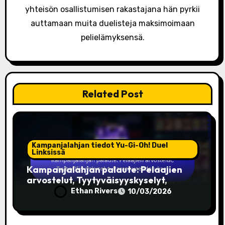
yhteisön osallistumisen rakastajana hän pyrkii
n
auttamaan muita duelisteja maksimoimaan
pelielämyksensä.
Related Post
Kampanjalahjan tiedot Yu-Gi-Oh! Duel
Linksissä
Kampanjalahjan palaute: Pelaajien
arvostelut, Tyytyväisyyskyselyt,
Parannusehdotukset
Ethan Rivers
10/03/2026