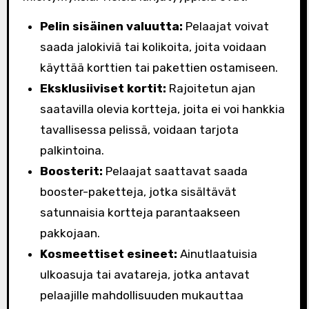
Pelin sisäinen valuutta:
Pelaajat voivat
saada jalokiviä tai kolikoita, joita voidaan
käyttää korttien tai pakettien ostamiseen.
Eksklusiiviset kortit:
Rajoitetun ajan
saatavilla olevia kortteja, joita ei voi hankkia
tavallisessa pelissä, voidaan tarjota
palkintoina.
Boosterit:
Pelaajat saattavat saada
booster-paketteja, jotka sisältävät
satunnaisia kortteja parantaakseen
pakkojaan.
Kosmeettiset esineet:
Ainutlaatuisia
ulkoasuja tai avatareja, jotka antavat
pelaajille mahdollisuuden mukauttaa