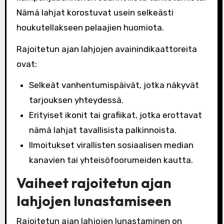
Nämä lahjat korostuvat usein selkeästi
houkutellakseen pelaajien huomiota.
Rajoitetun ajan lahjojen avainindikaattoreita
ovat:
Selkeät vanhentumispäivät, jotka näkyvät
tarjouksen yhteydessä.
Erityiset ikonit tai grafiikat, jotka erottavat
nämä lahjat tavallisista palkinnoista.
Ilmoitukset virallisten sosiaalisen median
kanavien tai yhteisöfoorumeiden kautta.
Vaiheet rajoitetun ajan
lahjojen lunastamiseen
Rajoitetun ajan lahjojen lunastaminen on