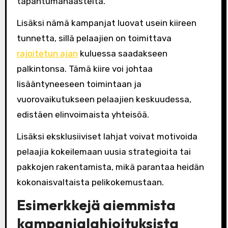
tapahtumahaasteita.
Lisäksi nämä kampanjat luovat usein kiireen
tunnetta, sillä pelaajien on toimittava
rajoitetun ajan
kuluessa saadakseen
palkintonsa. Tämä kiire voi johtaa
lisääntyneeseen toimintaan ja
vuorovaikutukseen pelaajien keskuudessa,
edistäen elinvoimaista yhteisöä.
Lisäksi eksklusiiviset lahjat voivat motivoida
pelaajia kokeilemaan uusia strategioita tai
pakkojen rakentamista, mikä parantaa heidän
kokonaisvaltaista pelikokemustaan.
Esimerkkejä aiemmista
kampanjalahjoituksista