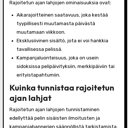
Rajoitetun ajan lahjojen ominaisuuksia ovat:
Aikarajoitteinen saatavuus, joka kestää
tyypillisesti muutamasta päivästä
muutamaan viikkoon.
Eksklusiivinen sisältö, jota ei voi hankkia
tavallisessa pelissä.
Kampanjaluonteisuus, joka on usein
sidoksissa pelipäivityksiin, merkkipäiviin tai
erityistapahtumiin.
Kuinka tunnistaa rajoitetun
ajan lahjat
Rajoitetun ajan lahjojen tunnistaminen
edellyttää pelin sisäisten ilmoitusten ja
kampanjabannerien säännöllistä tarkistamista.