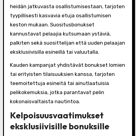
heidän jatkuvasta osallistumisestaan, tarjoten
tyypillisesti kasvavia etuja osallistumisen
keston mukaan. Suositusbonukset
kannustavat pelaajia kutsumaan ystäviä,
palkiten sekä suosittelijan että uuden pelaajan
eksklusiivisilla esineillä tai valuutalla.
Kauden kampanjat yhdistävät bonukset lomien
tai erityisten tilaisuuksien kanssa, tarjoten
teemoitettuja esineitä tai ainutlaatuisia
pelikokemuksia, jotka parantavat pelin
kokonaisvaltaista nautintoa.
Kelpoisuusvaatimukset
eksklusiivisille bonuksille