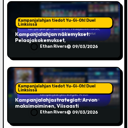
Kampanjalahjan tiedot Yu-Gi-Oh! Duel
Linksissä
Kampanjalahjan näkemykset:
Pelaajakokemukset,
Asiantuntijalausunnot, Yhteisön
Ethan Rivers
09/03/2026
keskustelut
Kampanjalahjan tiedot Yu-Gi-Oh! Duel
Linksissä
Kampanjalahjastrategiat: Arvon
maksimoiminen, Viisaasti
valitseminen, Ajoitus
Ethan Rivers
09/03/2026