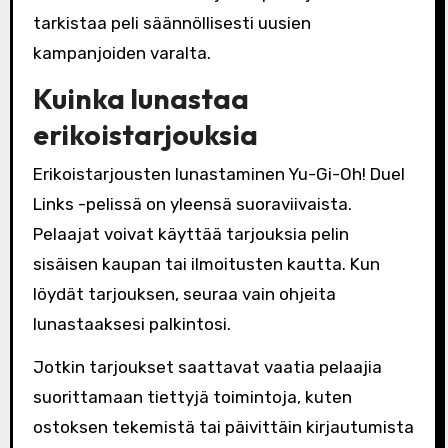
tarkistaa peli säännöllisesti uusien
kampanjoiden varalta.
Kuinka lunastaa
erikoistarjouksia
Erikoistarjousten lunastaminen Yu-Gi-Oh! Duel
Links -pelissä on yleensä suoraviivaista.
Pelaajat voivat käyttää tarjouksia pelin
sisäisen kaupan tai ilmoitusten kautta. Kun
löydät tarjouksen, seuraa vain ohjeita
lunastaaksesi palkintosi.
Jotkin tarjoukset saattavat vaatia pelaajia
suorittamaan tiettyjä toimintoja, kuten
ostoksen tekemistä tai päivittäin kirjautumista