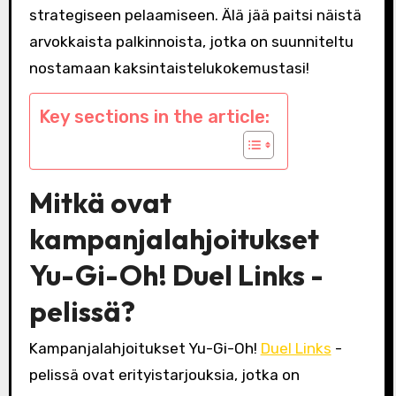
strategiseen pelaamiseen. Älä jää paitsi näistä
arvokkaista palkinnoista, jotka on suunniteltu
nostamaan kaksintaistelukokemustasi!
Key sections in the article:
Mitkä ovat
kampanjalahjoitukset
Yu-Gi-Oh! Duel Links -
pelissä?
Kampanjalahjoitukset Yu-Gi-Oh!
Duel Links
-
pelissä ovat erityistarjouksia, jotka on