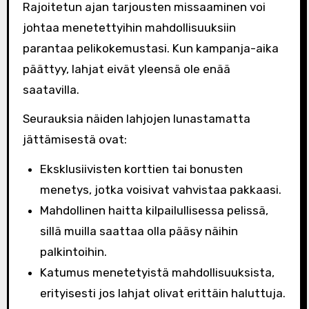
Rajoitetun ajan tarjousten missaaminen voi
johtaa menetettyihin mahdollisuuksiin
parantaa pelikokemustasi. Kun kampanja-aika
päättyy, lahjat eivät yleensä ole enää
saatavilla.
Seurauksia näiden lahjojen lunastamatta
jättämisestä ovat:
Eksklusiivisten korttien tai bonusten
menetys, jotka voisivat vahvistaa pakkaasi.
Mahdollinen haitta kilpailullisessa pelissä,
sillä muilla saattaa olla pääsy näihin
palkintoihin.
Katumus menetetyistä mahdollisuuksista,
erityisesti jos lahjat olivat erittäin haluttuja.