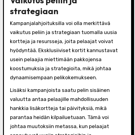
Vaikutus peliin ja
strategiaan
Kampanjalahjoituksilla voi olla merkittävä
vaikutus peliin ja strategiaan tuomalla uusia
kortteja ja resursseja, joita pelaajat voivat
hyödyntää. Eksklusiiviset kortit kannustavat
usein pelaajia miettimään pakkojensa
koostumuksia ja strategioita, mikä johtaa
dynaamisempaan pelikokemukseen.
Lisäksi kampanjoista saatu pelin sisäinen
valuutta antaa pelaajille mahdollisuuden
hankkia lisäkortteja tai päivityksiä, mikä
parantaa heidän kilpailuetuaan. Tämä voi
johtaa muutoksiin metassa, kun pelaajat