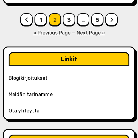
Posts
1
2
3
…
5
pagination
« Previous Page
—
Next Page »
Linkit
Blogikirjoitukset
Meidän tarinamme
Ota yhteyttä