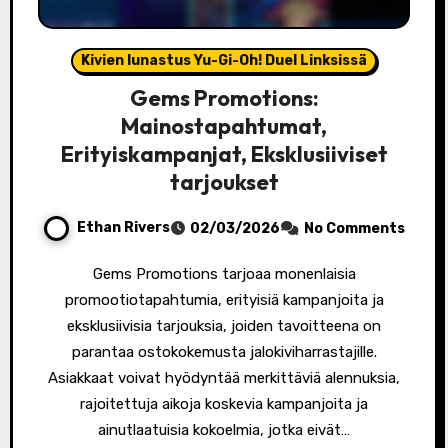
Kivien lunastus Yu-Gi-Oh! Duel Linksissä
Gems Promotions:
Mainostapahtumat,
Erityiskampanjat, Eksklusiiviset
tarjoukset
Ethan Rivers
02/03/2026
No Comments
Gems Promotions tarjoaa monenlaisia
promootiotapahtumia, erityisiä kampanjoita ja
eksklusiivisia tarjouksia, joiden tavoitteena on
parantaa ostokokemusta jalokiviharrastajille.
Asiakkaat voivat hyödyntää merkittäviä alennuksia,
rajoitettuja aikoja koskevia kampanjoita ja
ainutlaatuisia kokoelmia, jotka eivät…