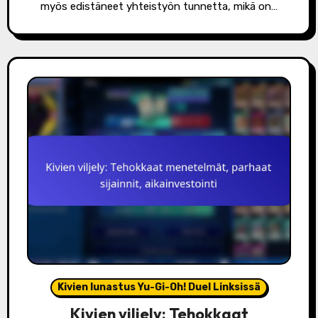
myös edistäneet yhteistyön tunnetta, mikä on…
Kivien lunastus Yu-Gi-Oh! Duel Linksissä
Kivien viljely: Tehokkaat