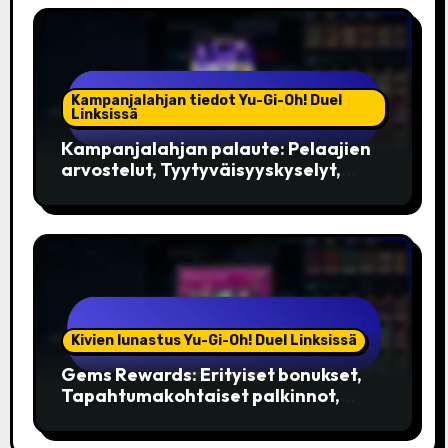
Kampanjalahjan tiedot Yu-Gi-Oh! Duel
Linksissä
Kampanjalahjan palaute: Pelaajien
arvostelut, Tyytyväisyyskyselyt,
Parannusehdotukset
Kivien lunastus Yu-Gi-Oh! Duel Linksissä
Gems Rewards: Erityiset bonukset,
Tapahtumakohtaiset palkinnot,
Rajoitetut painokset