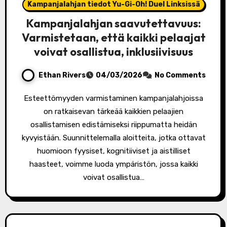
Kampanjalahjan tiedot Yu-Gi-Oh! Duel Linksissä
Kampanjalahjan saavutettavuus:
Varmistetaan, että kaikki pelaajat
voivat osallistua, inklusiivisuus
Ethan Rivers
04/03/2026
No Comments
Esteettömyyden varmistaminen kampanjalahjoissa
on ratkaisevan tärkeää kaikkien pelaajien
osallistamisen edistämiseksi riippumatta heidän
kyvyistään. Suunnittelemalla aloitteita, jotka ottavat
huomioon fyysiset, kognitiiviset ja aistilliset
haasteet, voimme luoda ympäristön, jossa kaikki
voivat osallistua…