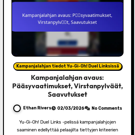
Kampanjalahjan tiedot Yu-Gi-Oh! Duel Linksissä
Kampanjalahjan avaus:
Pääsyvaatimukset, Virstanpylväät,
Saavutukset
Ethan Rivers
02/03/2026
No Comments
Yu-Gi-Oh! Duel Links -pelissä kampanjalahjojen
saaminen edellyttää pelaajilta tiettyjen kriteerien