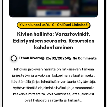
Kivien lunastus Yu-Gi-Oh! Duel Linksissä
Kivien hallinta: Varastovinkit,
Edistymisen seuranta, Resurssien
kohdentaminen
Ethan Rivers
25/02/2026
No Comments
Tehokas jalokivien hallinta on ratkaisevan tärkeää
järjestetyn ja arvokkaan kokoelman ylläpitämiseksi.
Käyttämällä järjestelmällisiä inventaario käytäntöjä,
hyödyntämällä ohjelmistotyökaluja ja seuraamalla
keskeisiä mittareita, voit varmistaa, että jalokivisi
ovat helposti saatavilla ja tarkasti…