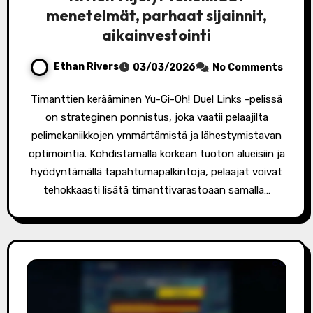
menetelmät, parhaat sijainnit,
aikainvestointi
Ethan Rivers
03/03/2026
No Comments
Timanttien kerääminen Yu-Gi-Oh! Duel Links -pelissä
on strateginen ponnistus, joka vaatii pelaajilta
pelimekaniikkojen ymmärtämistä ja lähestymistavan
optimointia. Kohdistamalla korkean tuoton alueisiin ja
hyödyntämällä tapahtumapalkintoja, pelaajat voivat
tehokkaasti lisätä timanttivarastoaan samalla…