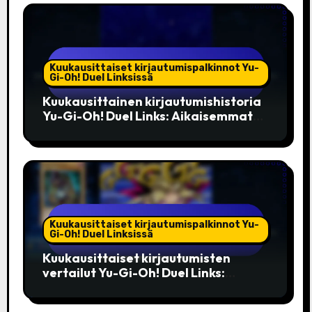
Kuukausittaiset kirjautumispalkinnot Yu-
Gi-Oh! Duel Linksissä
Kuukausittainen kirjautumishistoria
Yu-Gi-Oh! Duel Links: Aikaisemmat
bonukset, Huomattavat palkinnot,
Yhteisön vaikutus
Kuukausittaiset kirjautumispalkinnot Yu-
Gi-Oh! Duel Linksissä
Kuukausittaiset kirjautumisten
vertailut Yu-Gi-Oh! Duel Links:
Aikaisempien bonusten arviointi,
yhteisön suosikit, parhaat palkinnot