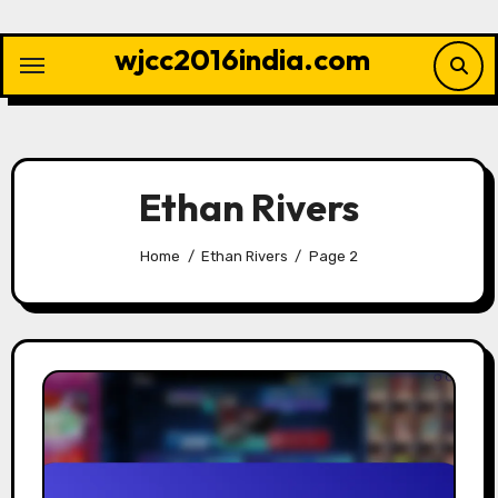
Skip
to
wjcc2016india.com
content
Ethan Rivers
Home
Ethan Rivers
Page 2