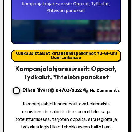
Kuukausittaiset kirjautumispalkinnot Yu-Gi-Oh!
Duel Linksissä
Kampanjalahjaresurssit: Oppaat,
Työkalut, Yhteisön panokset
Ethan Rivers
04/03/2026
No Comments
Kampanjalahjoitusresurssit ovat olennaisia
onnistuneiden aloitteiden suunnittelussa ja
toteuttamisessa, tarjoten oppaita, strategioita ja
työkaluja logistiikan tehokkaaseen hallintaan.