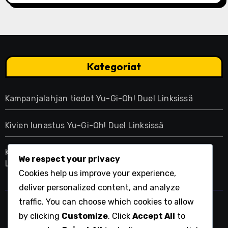
Kategoriat
Kampanjalahjan tiedot Yu-Gi-Oh! Duel Linksissä
Kivien lunastus Yu-Gi-Oh! Duel Linksissä
Kuukausittaiset kirjautumispalkinnot Yu-Gi-Oh! Duel
We respect your privacy
Linksissä
Cookies help us improve your experience,
deliver personalized content, and analyze
traffic. You can choose which cookies to allow
wjcc2016india.com
by clicking
Customize
. Click
Accept All
to