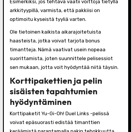
Esimerkiksi, jos tehtävä vaatii voittoja tietyllä
arkkityypillä, varmista, että pakkiisi on
optimoitu kyseistä tyyliä varten.
Ole tietoinen kaikista aikarajoitetuista
haasteista, jotka voivat tarjota bonus
timantteja. Nämä vaativat usein nopeaa
suorittamista, joten suunnittele pelisessiot
sen mukaan, jotta voit hyödyntää niitä täysin.
Korttipakettien ja pelin
sisäisten tapahtumien
hyödyntäminen
Korttipaketit Yu-Gi-Oh! Duel Links -pelissä
voivat epäsuorasti edistää timanttien
keräämistä parantamalla pakin tehokkuutta.