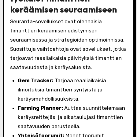
keräämisen seuraamiseen
Seuranta-sovellukset ovat olennaisia
timanttien keräämisen edistymisen
seuraamisessa ja strategioiden optimoinnissa.
Suosittuja vaihtoehtoja ovat sovellukset, jotka
tarjoavat reaaliaikaisia päivityksiä timanttien
saatavuudesta ja keräysalueista.
Gem Tracker:
Tarjoaa reaaliaikaisia
ilmoituksia timanttien syntyistä ja
keräysmahdollisuuksista.
Farming Planner:
Auttaa suunnittelemaan
keräysreittejäsi ja aikataulujasi timanttien
saatavuuden perusteella.
Yhteisöfoorumit:
Monet foorumit