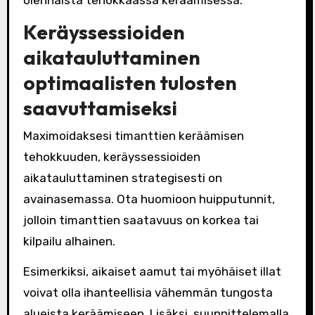
olennaista tehokkaassa keräämisessä.
Keräyssessioiden
aikatauluttaminen
optimaalisten tulosten
saavuttamiseksi
Maximoidaksesi timanttien keräämisen
tehokkuuden, keräyssessioiden
aikatauluttaminen strategisesti on
avainasemassa. Ota huomioon huipputunnit,
jolloin timanttien saatavuus on korkea tai
kilpailu alhainen.
Esimerkiksi, aikaiset aamut tai myöhäiset illat
voivat olla ihanteellisia vähemmän tungosta
alueista keräämiseen. Lisäksi, suunnittelemalla