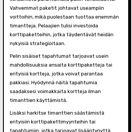
Vahvemmat paketit johtavat useampiin
voittoihin, mikä puolestaan tuottaa enemmän
timantteja. Pelaajien tulisi investoida
korttipaketteihin, jotka täydentävät heidän
nykyisiä strategioitaan.
Pelin sisäiset tapahtumat tarjoavat usein
mahdollisuuksia ansaita korttipaketteja tai
erityisiä kortteja, jotka voivat parantaa
pakkiasi. Hyödynnä näitä tapahtumia
saadaksesi voimakkaita kortteja ilman
timanttien käyttämistä.
Lisäksi harkitse timanttien säästämistä
erityisiin korttipakettimyynteihin tai
tapahtumiin, jotka tarjoavat lisääntynyttä