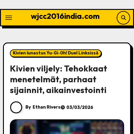
Skip
to
wjcc2016india.com
content
Kivien lunastus Yu-Gi-Oh! Duel Linksissä
Kivien viljely: Tehokkaat
menetelmät, parhaat
sijainnit, aikainvestointi
By
Ethan Rivers
03/03/2026