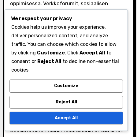
oppimisessa. Verkkoforumit, sosiaalisen
median ryhmät ja omistetut verkkosivustot
We respect your privacy
tarjoavat usein oppaita, jotka on laatinut
Cookies help us improve your experience,
kokeneet pelaajat.
deliver personalized content, and analyze
Reddit-yhteisöt:
Subredditit, jotka
traffic. You can choose which cookies to allow
by clicking
Customize
. Click
Accept All
to
keskittyvät timanttien keräämiseen, voivat
consent or
Reject All
to decline non-essential
tarjota vinkkejä ja niksejä muilta pelaajilta.
cookies.
YouTube-oppaat:
Videopohjaiset oppaat
voivat visuaalisesti demonstroida
Customize
tehokkaita keräysmenetelmiä ja sijainteja.
Discord-palvelimet:
Liittyminen Discord-
Reject All
yhteisöön voi helpottaa reaaliaikaisia
keskusteluja ja strategioiden jakamista.
Accept All
Osallistuminen näihin resursseihin antaa sinun